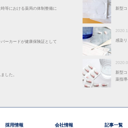
生時等における薬局の体制整備に
新型コ
2020.1
感染リ
ンバーカードが健康保険証として
2020.0
新型コ
れました。
薬指導
採用情報
会社情報
記事一覧